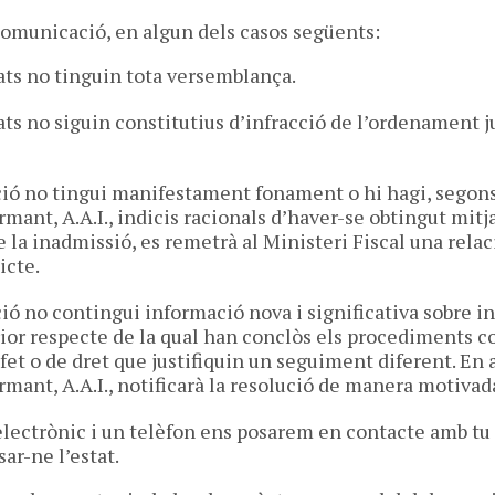
comunicació, en algun dels casos següents:
tats no tinguin tota versemblança.
ats no siguin constitutius d’infracció de l’ordenament ju
ó no tingui manifestament fonament o hi hagi, segons 
rmant, A.A.I., indicis racionals d’haver-se obtingut mit
e la inadmissió, es remetrà al Ministeri Fiscal una rela
icte.
ó no contingui informació nova i significativa sobre 
or respecte de la qual han conclòs els procediments c
fet o de dret que justifiquin un seguiment diferent. En 
rmant, A.A.I., notificarà la resolució de manera motivad
electrònic i un telèfon ens posarem en contacte amb tu 
ar-ne l’estat.