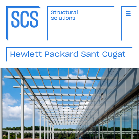
Structural
solutions
Hewlett Packard Sant Cugat